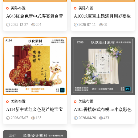
美陈布置
美陈布置
A043红金色新中式寿宴舞台背
A160龙宝宝主题满月周岁宴生
景老人过寿素材布置设计PS文
日宴抓周礼迎宾背景装饰kt板
2025-12-27
294
2026-07-11
69
件
设计素材
美陈布置
美陈布置
A114新中式红金色葫芦蛇宝宝
A105香槟韩式布幔ins小众彩色
周岁满月生日宴会背景布置素
花艺宝宝宴生日派对效果设计
2026-05-07
135
2026-04-26
433
材PS
源文件