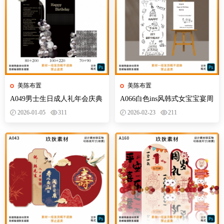
美陈布置
美陈布置
A049男士生日成人礼年会庆典
A066白色ins风韩式女宝宝宴周
开业美陈黑色框架银色风动板
岁百日满月简笔画背景板设计
2026-01-05
311
2026-02-23
211
三十岁
素材PSD