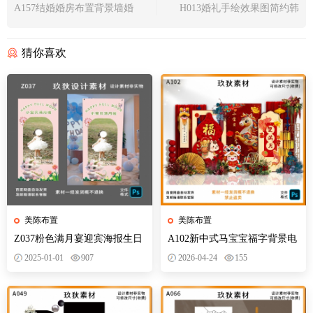
A157结婚婚房布置背景墙婚
H013婚礼手绘效果图简约韩
房布置农村院子氛围感彩旗
式照片墙设计素材psd分层
装饰psd素材
猜你喜欢
美陈布置
美陈布置
Z037粉色满月宴迎宾海报生日
A102新中式马宝宝福字背景电
海报定制宝宝百日宴照片易拉
子素材宝宝宴周岁宴派对布置
2025-01-01
907
2026-04-24
155
宝展架子