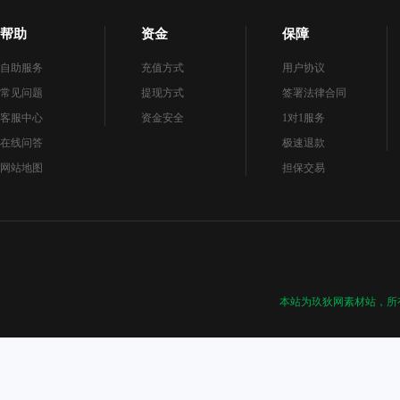
帮助
资金
保障
自助服务
充值方式
用户协议
常见问题
提现方式
签署法律合同
客服中心
资金安全
1对1服务
在线问答
极速退款
网站地图
担保交易
本站为玖狄网素材站，所