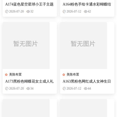
A174蓝色星空星球小王子主题
A164粉色手绘卡通水彩蝴蝶结
宝宝宴百天十岁生日舞台设计
婚订婚宴宝宝宴生日派对异形
2026-07-20
32
2026-07-12
42
素材源
装饰素材
美陈布置
美陈布置
A173黑粉色蝴蝶花女士成人礼
A163黑粉色网红成人女神生日
生日典礼庆典网红装饰布置PS
派对十八岁迎宾牌水牌背景设
2026-07-20
34
2026-07-12
44
设计素材
计素材