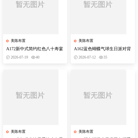
美陈布置
美陈布置
A172新中式简约红色八十寿宴
A162蓝色蝴蝶气球生日派对背
生日宴舞台迎宾区背景布置
景设计素材PSD分层图卡通风
2026-07-19
40
2026-07-12
35
美陈布置
美陈布置