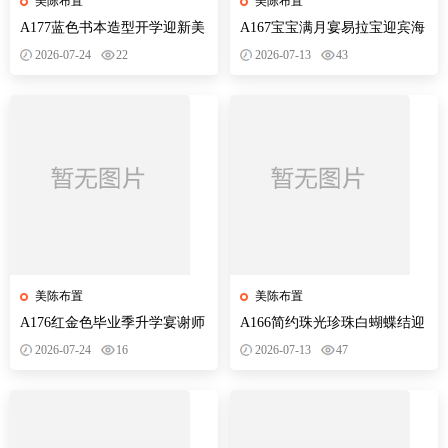
美陈布置
美陈布置
A177蓝色书本造型开学迎新美
A167宝宝满月宴易拉宝迎宾海
陈KT板欢迎新同学开学典礼合
报定制生日百天酒周岁布置装
2026-07-24
22
2026-07-13
43
影背景墙
饰源文件
美陈布置
美陈布置
A176红金色毕业季升学宴谢师
A166简约珠光珍珠白蝴蝶结迎
宴金榜题名开学派对背景布置
宾牌小红书成人礼18岁生日派
2026-07-24
16
2026-07-13
47
素材
对设计ps