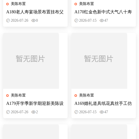
美陈布置
美陈布置
A180老人寿宴场景布置挂布父
A170红金色新中式大气八十寿
母生日装饰寿星60岁帆布条酒
宴背景设计素材老人生日布置
2026-07-26
0
2026-07-15
47
店PS素材
迎宾舞台
美陈布置
美陈布置
A179开学季新学期迎新美陈设
A169婚礼道具纸花真丝手工仿
计素材校园活动布置KT板背景
真花路引装饰立体婚礼效果图
2026-07-26
2
2026-07-15
47
墙物料
PS素材