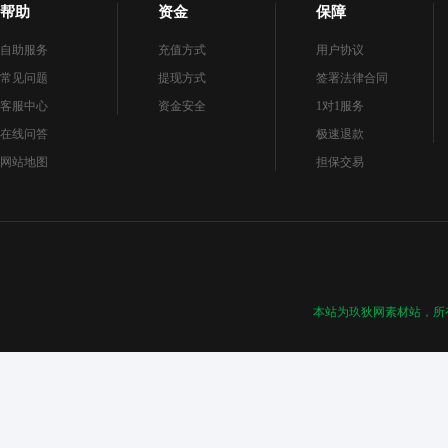
帮助
资金
保障
自助服务
充值方式
用户协议
常见问题
提现方式
签署法律合同
客服中心
资金安全
1对1服务
在线问答
极速退款
网站地图
担保交易
本站为玖狄网素材站，所