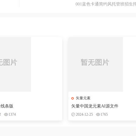
001蓝色卡通简约风托管班招生
矢量元素
绘线条版
矢量中国龙元素AI源文件
2
1374
2024-12-25
1765