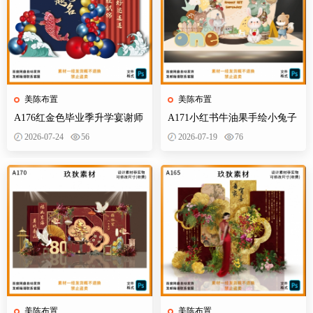
美陈布置
美陈布置
A176红金色毕业季升学宴谢师
A171小红书牛油果手绘小兔子
宴金榜题名开学派对背景布置
小熊狐狸宝宝宴插画森系派对
2026-07-24
56
2026-07-19
76
素材
素材设计
美陈布置
美陈布置