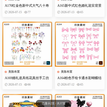
A170红金色新中式大气八十寿
A165新中式红色婚礼迎宾背景
宴背景设计素材老人生日布置
订婚宴设计素材效果图KT板制
2026-07-15
77
2026-07-13
65
迎宾舞台
作文件
美陈布置
美陈布置
A169婚礼道具纸花真丝手工仿
A164粉色手绘卡通水彩蝴蝶结
真花路引装饰立体婚礼效果图
婚订婚宴宝宝宴生日派对异形
2026-07-15
66
2026-07-12
65
PS素材
装饰素材
已显示2页 / 共37页