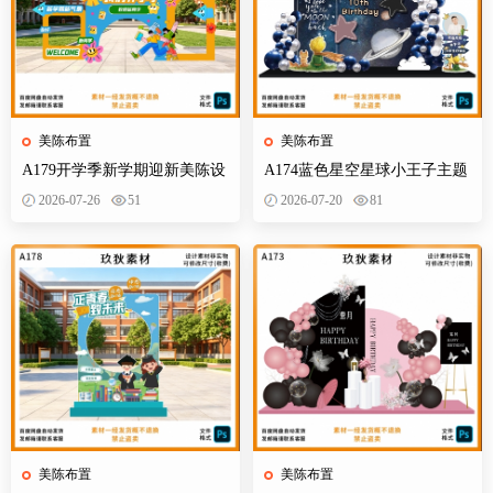
美陈布置
美陈布置
A179开学季新学期迎新美陈设
A174蓝色星空星球小王子主题
计素材校园活动布置KT板背景
宝宝宴百天十岁生日舞台设计
2026-07-26
51
2026-07-20
81
墙物料
素材源
美陈布置
美陈布置