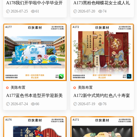
A178我们开学啦中小学毕业开
A173黑粉色蝴蝶花女士成人礼
学季拍照打卡美陈布置素材
生日典礼庆典网红装饰布置PS
2026-07-25
61
2026-07-20
74
设计素材
美陈布置
美陈布置
A177蓝色书本造型开学迎新美
A172新中式简约红色八十寿宴
陈KT板欢迎新同学开学典礼合
生日宴舞台迎宾区背景布置
2026-07-24
66
2026-07-19
76
影背景墙