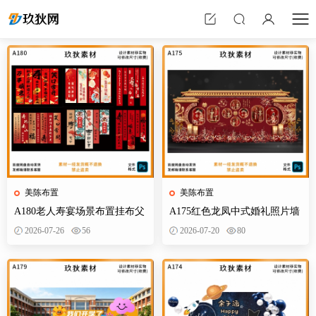
美陈布置
美陈布置
A180老人寿宴场景布置挂布父
A175红色龙凤中式婚礼照片墙
母生日装饰寿星60岁帆布条酒
婚庆迎宾区背景布置效果图KT
2026-07-26
56
2026-07-20
80
店PS素材
板PS素材