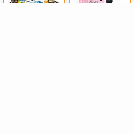
美陈布置
美陈布置
A168超级小飞侠乐迪飞机主题
A163黑粉色网红成人女神生日
宝宝生日宴会背景布置素材
派对十八岁迎宾牌水牌背景设
2026-07-15
68
2026-07-12
66
计素材