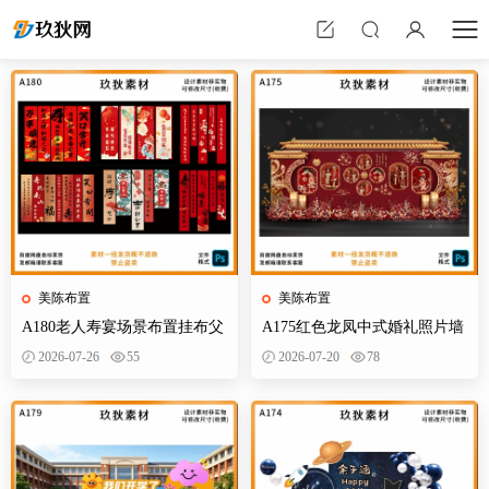
美陈布置
美陈布置
A180老人寿宴场景布置挂布父
A175红色龙凤中式婚礼照片墙
母生日装饰寿星60岁帆布条酒
婚庆迎宾区背景布置效果图KT
2026-07-26
55
2026-07-20
78
店PS素材
板PS素材