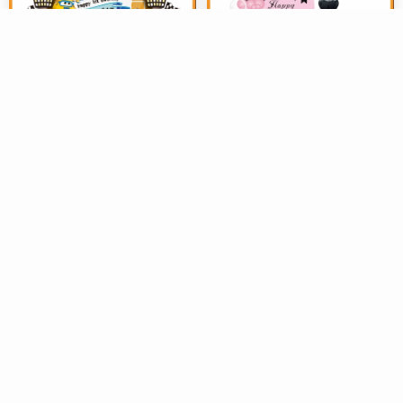
美陈布置
美陈布置
A168超级小飞侠乐迪飞机主题
A163黑粉色网红成人女神生日
宝宝生日宴会背景布置素材
派对十八岁迎宾牌水牌背景设
2026-07-15
67
2026-07-12
64
计素材