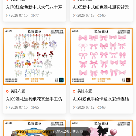
A170红金色新中式大气八十寿
A165新中式红色婚礼迎宾背景
宴背景设计素材老人生日布置
订婚宴设计素材效果图KT板制
2026-07-15
77
2026-07-13
65
迎宾舞台
作文件
美陈布置
美陈布置
A169婚礼道具纸花真丝手工仿
A164粉色手绘卡通水彩蝴蝶结
真花路引装饰立体婚礼效果图
婚订婚宴宝宝宴生日派对异形
2026-07-15
65
2026-07-12
63
PS素材
装饰素材
已显示2页 / 共37页