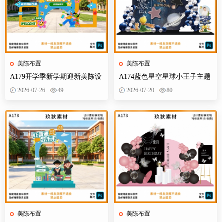
美陈布置
美陈布置
A179开学季新学期迎新美陈设
A174蓝色星空星球小王子主题
计素材校园活动布置KT板背景
宝宝宴百天十岁生日舞台设计
2026-07-26
49
2026-07-20
80
墙物料
素材源
美陈布置
美陈布置