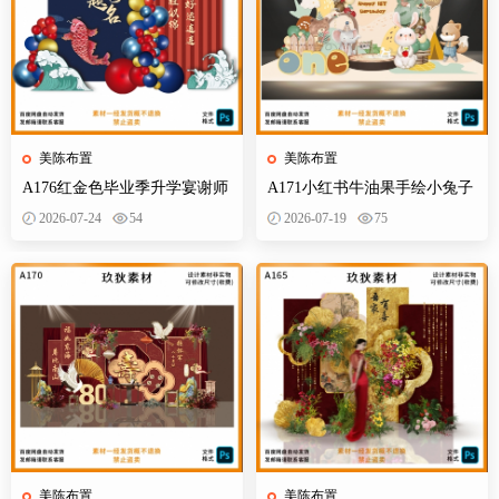
美陈布置
美陈布置
A176红金色毕业季升学宴谢师
A171小红书牛油果手绘小兔子
宴金榜题名开学派对背景布置
小熊狐狸宝宝宴插画森系派对
2026-07-24
54
2026-07-19
75
素材
素材设计
美陈布置
美陈布置