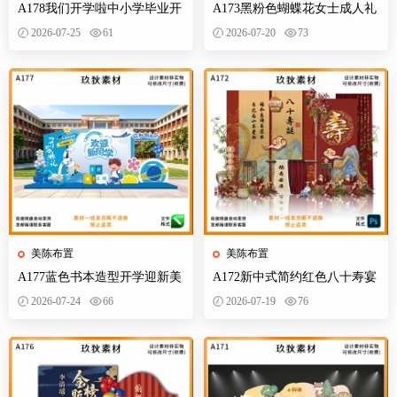
A178我们开学啦中小学毕业开
A173黑粉色蝴蝶花女士成人礼
学季拍照打卡美陈布置素材
生日典礼庆典网红装饰布置PS
2026-07-25
61
2026-07-20
73
设计素材
美陈布置
美陈布置
A177蓝色书本造型开学迎新美
A172新中式简约红色八十寿宴
陈KT板欢迎新同学开学典礼合
生日宴舞台迎宾区背景布置
2026-07-24
66
2026-07-19
76
影背景墙