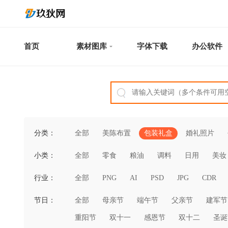
首页
素材图库
字体下载
办公软件
分类：
全部
美陈布置
包装礼盒
婚礼照片
小类：
全部
零食
粮油
调料
日用
美妆
行业：
全部
PNG
AI
PSD
JPG
CDR
节日：
全部
母亲节
端午节
父亲节
建军节
重阳节
双十一
感恩节
双十二
圣诞