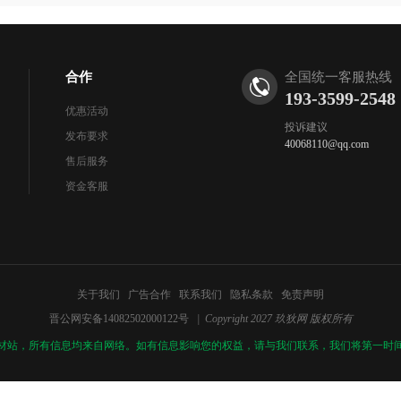
合作
全国统一客服热线
193-3599-2548
优惠活动
投诉建议
发布要求
40068110@qq.com
售后服务
资金客服
关于我们
广告合作
联系我们
隐私条款
免责声明
晋公网安备14082502000122号
| Copyright 2027 玖狄网 版权所有
材站，所有信息均来自网络。如有信息影响您的权益，请与我们联系，我们将第一时