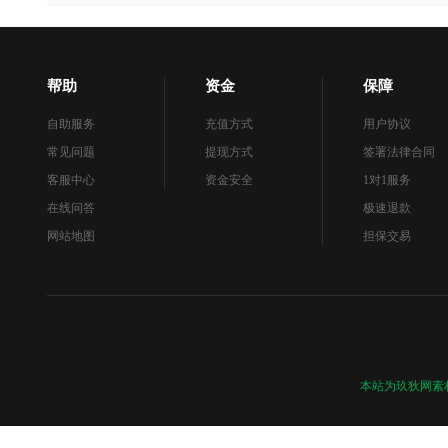
帮助
资金
保障
自助服务
充值方式
用户协议
常见问题
提现方式
签署法律合同
客服中心
资金安全
1对1服务
在线问答
极速退款
网站地图
担保交易
本站为玖狄网素