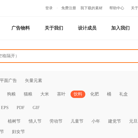
登录
免费注册
我下载的素材
帮助中心
关
广告物料
关于我们
设计成员
加入我们
平面广告
矢量元素
狗粮
猫粮
大米
茶叶
饮料
化肥
桶
礼盒
EPS
PDF
GIF
植树节
情人节
劳动节
儿童节
小年
建党节
元旦
节
妇女节