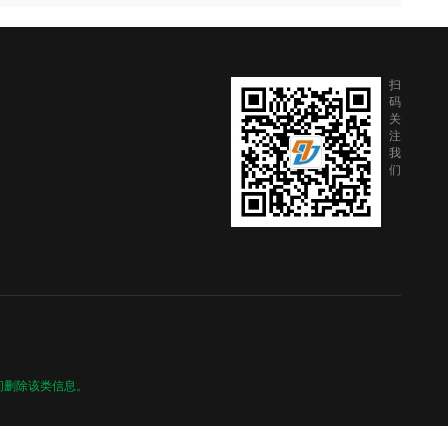
扫
码
关
注
我
们
间删除该类信息。