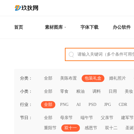
首页
素材图库
字体下载
办公软件
分类：
全部
美陈布置
包装礼盒
婚礼照片
小类：
全部
零食
粮油
调料
日用
美妆
行业：
全部
PNG
AI
PSD
JPG
CDR
节日：
全部
母亲节
端午节
父亲节
建军节
重阳节
双十一
感恩节
双十二
圣诞