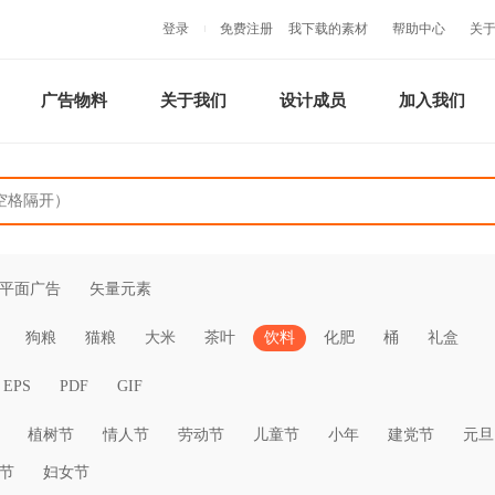
登录
免费注册
我下载的素材
帮助中心
关
广告物料
关于我们
设计成员
加入我们
平面广告
矢量元素
狗粮
猫粮
大米
茶叶
饮料
化肥
桶
礼盒
EPS
PDF
GIF
植树节
情人节
劳动节
儿童节
小年
建党节
元旦
节
妇女节