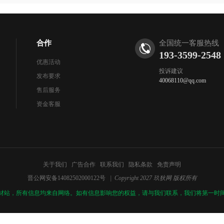
合作
全国统一客服热线
193-3599-2548
优惠活动
投诉建议
发布要求
40068110@qq.com
售后服务
资金客服
关于我们
广告合作
联系我们
隐私条款
免责声明
晋公网安备14082502000122号
| Copyright 2027 玖狄网 版权所有
材站，所有信息均来自网络。如有信息影响您的权益，请与我们联系，我们将第一时