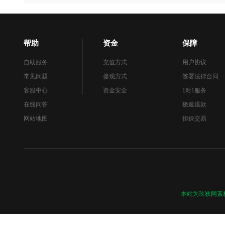
帮助
资金
保障
自助服务
充值方式
用户协议
常见问题
提现方式
签署法律合同
客服中心
资金安全
1对1服务
在线问答
极速退款
网站地图
担保交易
本站为玖狄网素