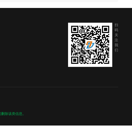
扫
码
关
注
我
们
间删除该类信息。