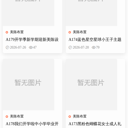
美陈布置
美陈布置
A179开学季新学期迎新美陈设
A174蓝色星空星球小王子主题
计素材校园活动布置KT板背景
宝宝宴百天十岁生日舞台设计
2026-07-26
47
2026-07-20
79
墙物料
素材源
美陈布置
美陈布置
A178我们开学啦中小学毕业开
A173黑粉色蝴蝶花女士成人礼