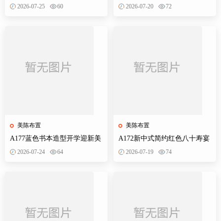
学季拍照打卡美陈布置素材
生日典礼庆典网红装饰布置PS
2026-07-25
60
2026-07-20
72
设计素材
美陈布置
美陈布置
A177蓝色书本造型开学迎新美
A172新中式简约红色八十寿宴
陈KT板欢迎新同学开学典礼合
生日宴舞台迎宾区背景布置
2026-07-24
64
2026-07-19
74
影背景墙