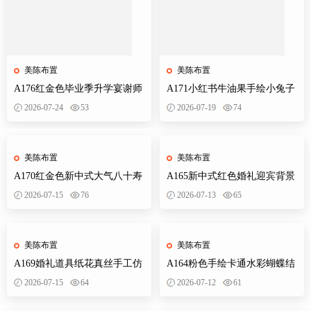
美陈布置
美陈布置
A176红金色毕业季升学宴谢师
A171小红书牛油果手绘小兔子
宴金榜题名开学派对背景布置
小熊狐狸宝宝宴插画森系派对
2026-07-24
53
2026-07-19
74
素材
素材设计
美陈布置
美陈布置
A170红金色新中式大气八十寿
A165新中式红色婚礼迎宾背景
宴背景设计素材老人生日布置
订婚宴设计素材效果图KT板制
2026-07-15
76
2026-07-13
65
迎宾舞台
作文件
美陈布置
美陈布置
A169婚礼道具纸花真丝手工仿
A164粉色手绘卡通水彩蝴蝶结
真花路引装饰立体婚礼效果图
婚订婚宴宝宝宴生日派对异形
2026-07-15
64
2026-07-12
61
PS素材
装饰素材