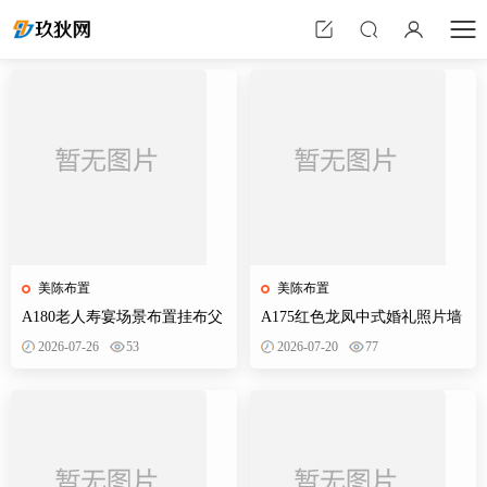
美陈布置
美陈布置
A180老人寿宴场景布置挂布父
A175红色龙凤中式婚礼照片墙
母生日装饰寿星60岁帆布条酒
婚庆迎宾区背景布置效果图KT
2026-07-26
53
2026-07-20
77
店PS素材
板PS素材