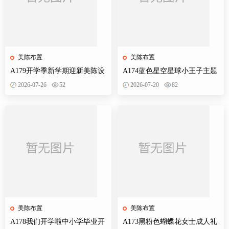
美陈布置
美陈布置
A179开学季新学期迎新美陈设
A174蓝色星空星球小王子主题
计素材校园活动布置KT板背景
宝宝宴百天十岁生日舞台设计
2026-07-26
52
2026-07-20
82
墙物料
素材源
美陈布置
美陈布置
A178我们开学啦中小学毕业开
A173黑粉色蝴蝶花女士成人礼