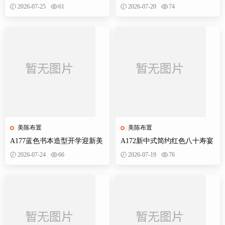
学季拍照打卡美陈布置素材
生日典礼庆典网红装饰布置PS
2026-07-25
61
2026-07-20
74
设计素材
美陈布置
美陈布置
A177蓝色书本造型开学迎新美
A172新中式简约红色八十寿宴
陈KT板欢迎新同学开学典礼合
生日宴舞台迎宾区背景布置
2026-07-24
66
2026-07-19
76
影背景墙