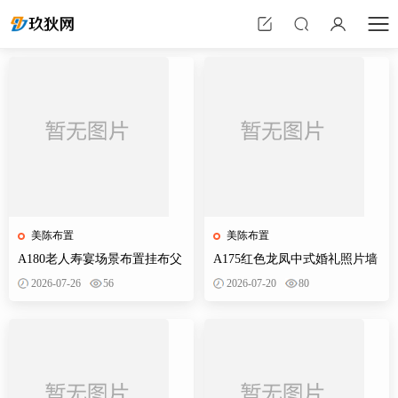
美陈布置
美陈布置
A180老人寿宴场景布置挂布父
A175红色龙凤中式婚礼照片墙
母生日装饰寿星60岁帆布条酒
婚庆迎宾区背景布置效果图KT
2026-07-26
56
2026-07-20
80
店PS素材
板PS素材