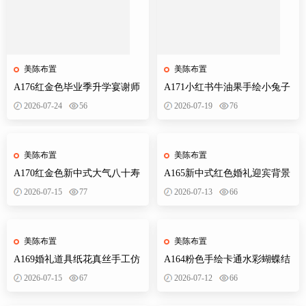
美陈布置
美陈布置
A176红金色毕业季升学宴谢师
A171小红书牛油果手绘小兔子
宴金榜题名开学派对背景布置
小熊狐狸宝宝宴插画森系派对
2026-07-24
56
2026-07-19
76
素材
素材设计
美陈布置
美陈布置
A170红金色新中式大气八十寿
A165新中式红色婚礼迎宾背景
宴背景设计素材老人生日布置
订婚宴设计素材效果图KT板制
2026-07-15
77
2026-07-13
66
迎宾舞台
作文件
美陈布置
美陈布置
A169婚礼道具纸花真丝手工仿
A164粉色手绘卡通水彩蝴蝶结
真花路引装饰立体婚礼效果图
婚订婚宴宝宝宴生日派对异形
2026-07-15
67
2026-07-12
66
PS素材
装饰素材