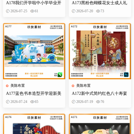
A178我们开学啦中小学毕业开
A173黑粉色蝴蝶花女士成人礼
学季拍照打卡美陈布置素材
生日典礼庆典网红装饰布置PS
2026-07-25
61
2026-07-20
73
设计素材
美陈布置
美陈布置
A177蓝色书本造型开学迎新美
A172新中式简约红色八十寿宴
陈KT板欢迎新同学开学典礼合
生日宴舞台迎宾区背景布置
2026-07-24
65
2026-07-19
76
影背景墙