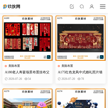
美陈布置
美陈布置
A180老人寿宴场景布置挂布父
A175红色龙凤中式婚礼照片墙
母生日装饰寿星60岁帆布条酒
婚庆迎宾区背景布置效果图KT
2026-07-26
54
2026-07-20
78
店PS素材
板PS素材