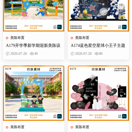
美陈布置
美陈布置
A179开学季新学期迎新美陈设
A174蓝色星空星球小王子主题
计素材校园活动布置KT板背景
宝宝宴百天十岁生日舞台设计
2026-07-26
49
2026-07-20
80
墙物料
素材源
美陈布置
美陈布置