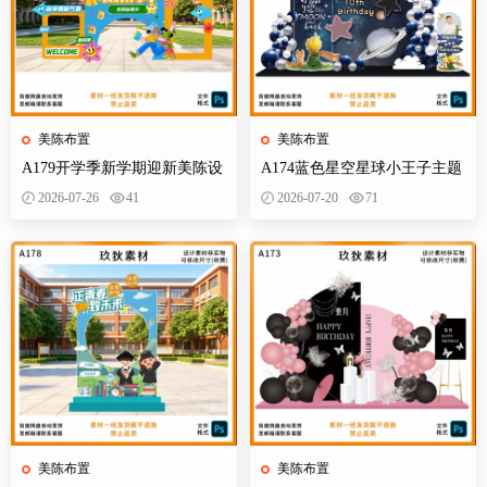
美陈布置
美陈布置
A179开学季新学期迎新美陈设
A174蓝色星空星球小王子主题
计素材校园活动布置KT板背景
宝宝宴百天十岁生日舞台设计
2026-07-26
41
2026-07-20
71
墙物料
素材源
美陈布置
美陈布置