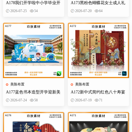
A178我们开学啦中小学毕业开
A173黑粉色蝴蝶花女士成人礼
学季拍照打卡美陈布置素材
生日典礼庆典网红装饰布置PS
2026-07-25
54
2026-07-20
64
设计素材
美陈布置
美陈布置
A177蓝色书本造型开学迎新美
A172新中式简约红色八十寿宴
陈KT板欢迎新同学开学典礼合
生日宴舞台迎宾区背景布置
2026-07-24
58
2026-07-19
71
影背景墙