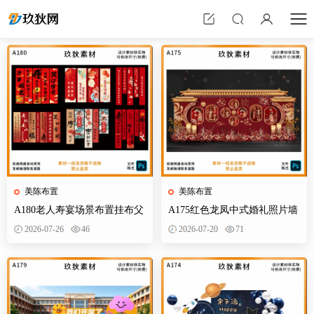
美陈布置
美陈布置
A180老人寿宴场景布置挂布父
A175红色龙凤中式婚礼照片墙
母生日装饰寿星60岁帆布条酒
婚庆迎宾区背景布置效果图KT
2026-07-26
46
2026-07-20
71
店PS素材
板PS素材