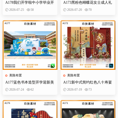
A178我们开学啦中小学毕业开
A173黑粉色蝴蝶花女士成人礼
学季拍照打卡美陈布置素材
生日典礼庆典网红装饰布置PS
2026-07-25
58
2026-07-20
70
设计素材
美陈布置
美陈布置
A177蓝色书本造型开学迎新美
A172新中式简约红色八十寿宴
陈KT板欢迎新同学开学典礼合
生日宴舞台迎宾区背景布置
2026-07-24
62
2026-07-19
73
影背景墙