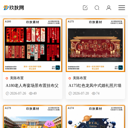
美陈布置
美陈布置
A180老人寿宴场景布置挂布父
A175红色龙凤中式婚礼照片墙
母生日装饰寿星60岁帆布条酒
婚庆迎宾区背景布置效果图KT
2026-07-26
49
2026-07-20
74
店PS素材
板PS素材