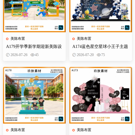
美陈布置
美陈布置
A179开学季新学期迎新美陈设
A174蓝色星空星球小王子主题
计素材校园活动布置KT板背景
宝宝宴百天十岁生日舞台设计
2026-07-26
45
2026-07-20
75
墙物料
素材源
美陈布置
美陈布置