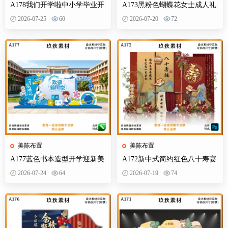
A178我们开学啦中小学毕业开
A173黑粉色蝴蝶花女士成人礼
学季拍照打卡美陈布置素材
生日典礼庆典网红装饰布置PS
2026-07-25
60
2026-07-20
72
设计素材
美陈布置
美陈布置
A177蓝色书本造型开学迎新美
A172新中式简约红色八十寿宴
陈KT板欢迎新同学开学典礼合
生日宴舞台迎宾区背景布置
2026-07-24
64
2026-07-19
74
影背景墙