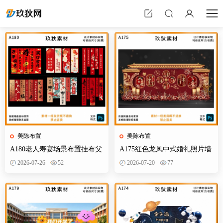
美陈布置
美陈布置
A180老人寿宴场景布置挂布父
A175红色龙凤中式婚礼照片墙
母生日装饰寿星60岁帆布条酒
婚庆迎宾区背景布置效果图KT
2026-07-26
52
2026-07-20
77
店PS素材
板PS素材