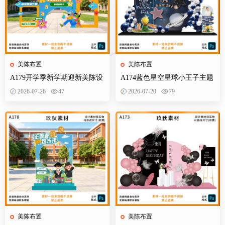
美陈布置
美陈布置
A179开学季新学期迎新美陈设
A174蓝色星空星球小王子主题
计素材校园活动布置KT板背景
宝宝宴百天十岁生日舞台设计
2026-07-26
47
2026-07-20
79
墙物料
素材源
美陈布置
美陈布置