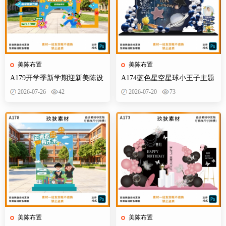
美陈布置
美陈布置
A179开学季新学期迎新美陈设
A174蓝色星空星球小王子主题
计素材校园活动布置KT板背景
宝宝宴百天十岁生日舞台设计
2026-07-26
42
2026-07-20
73
墙物料
素材源
美陈布置
美陈布置