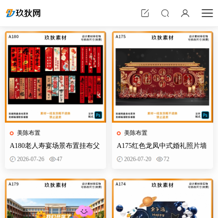
美陈布置
美陈布置
A180老人寿宴场景布置挂布父
A175红色龙凤中式婚礼照片墙
母生日装饰寿星60岁帆布条酒
婚庆迎宾区背景布置效果图KT
2026-07-26
47
2026-07-20
72
店PS素材
板PS素材