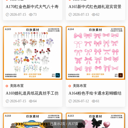
A170红金色新中式大气八十寿
A165新中式红色婚礼迎宾背景
宴背景设计素材老人生日布置
订婚宴设计素材效果图KT板制
2026-07-15
73
2026-07-13
62
迎宾舞台
作文件
美陈布置
美陈布置
A169婚礼道具纸花真丝手工仿
A164粉色手绘卡通水彩蝴蝶结
真花路引装饰立体婚礼效果图
婚订婚宴宝宝宴生日派对异形
2026-07-15
64
2026-07-12
61
PS素材
装饰素材
已显示2页 / 共37页