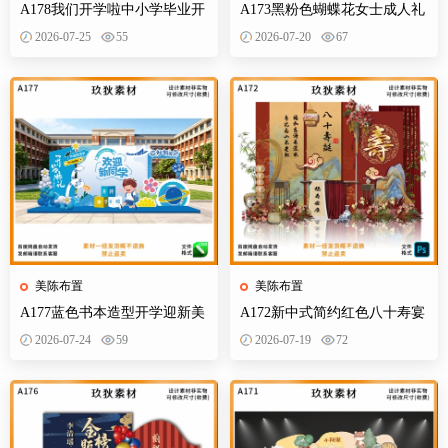
A178我们开学啦中小学毕业开
A173黑粉色蝴蝶花女士成人礼
学季拍照打卡美陈布置素材
生日典礼庆典网红装饰布置PS
2026-07-25
55
2026-07-20
67
设计素材
美陈布置
美陈布置
A177蓝色书本造型开学迎新美
A172新中式简约红色八十寿宴
陈KT板欢迎新同学开学典礼合
生日宴舞台迎宾区背景布置
2026-07-24
59
2026-07-19
72
影背景墙