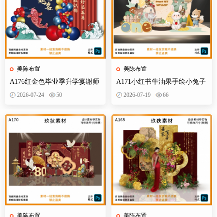
美陈布置
美陈布置
A176红金色毕业季升学宴谢师
A171小红书牛油果手绘小兔子
宴金榜题名开学派对背景布置
小熊狐狸宝宝宴插画森系派对
2026-07-24
50
2026-07-19
66
素材
素材设计
美陈布置
美陈布置