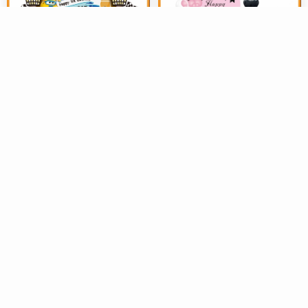
美陈布置
美陈布置
A168超级小飞侠乐迪飞机主题
A163黑粉色网红成人女神生日
宝宝生日宴会背景布置素材
派对十八岁迎宾牌水牌背景设
2026-07-15
64
2026-07-12
62
计素材