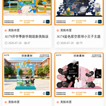
美陈布置
美陈布置
A179开学季新学期迎新美陈设
A174蓝色星空星球小王子主题
计素材校园活动布置KT板背景
宝宝宴百天十岁生日舞台设计
2026-07-26
47
2026-07-20
79
墙物料
素材源
美陈布置
美陈布置