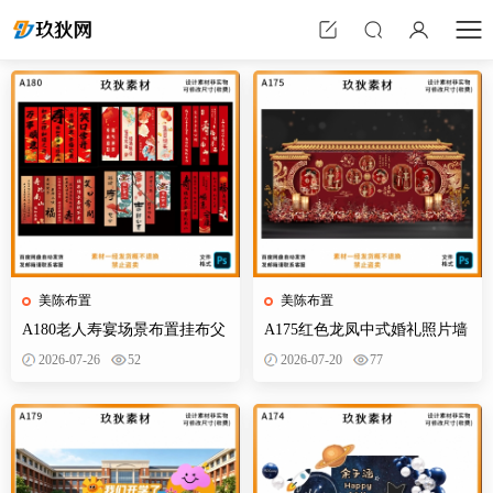
美陈布置
美陈布置
A180老人寿宴场景布置挂布父
A175红色龙凤中式婚礼照片墙
母生日装饰寿星60岁帆布条酒
婚庆迎宾区背景布置效果图KT
2026-07-26
52
2026-07-20
77
店PS素材
板PS素材