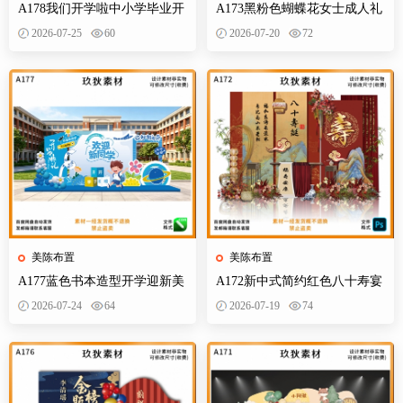
A178我们开学啦中小学毕业开
A173黑粉色蝴蝶花女士成人礼
学季拍照打卡美陈布置素材
生日典礼庆典网红装饰布置PS
2026-07-25
60
2026-07-20
72
设计素材
美陈布置
美陈布置
A177蓝色书本造型开学迎新美
A172新中式简约红色八十寿宴
陈KT板欢迎新同学开学典礼合
生日宴舞台迎宾区背景布置
2026-07-24
64
2026-07-19
74
影背景墙