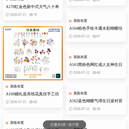
作文件
A170红金色新中式大气八十寿
宴背景设计素材老人生日布置
2026-07-15
79
迎宾舞台
美陈布置
A164粉色手绘卡通水彩蝴蝶结
婚订婚宴宝宝宴生日派对异形
2026-07-12
67
装饰素材
美陈布置
A163黑粉色网红成人女神生日
派对十八岁迎宾牌水牌背景设
2026-07-12
68
计素材
美陈布置
美陈布置
A169婚礼道具纸花真丝手工仿
真花路引装饰立体婚礼效果图
A162蓝色蝴蝶气球生日派对背
2026-07-15
68
PS素材
景设计素材PSD分层图卡通风
2026-07-12
58
美陈布置
已显示2页 / 共37页