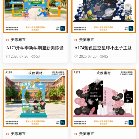
美陈布置
美陈布置
A179开学季新学期迎新美陈设
A174蓝色星空星球小王子主题
计素材校园活动布置KT板背景
宝宝宴百天十岁生日舞台设计
2026-07-26
53
2026-07-20
85
墙物料
素材源
美陈布置
美陈布置