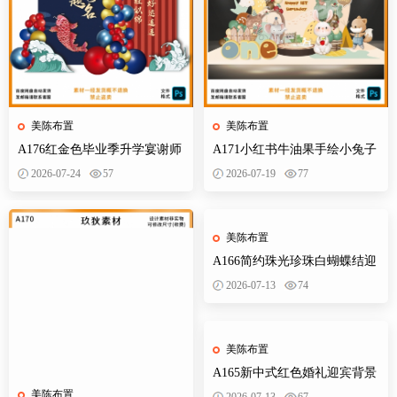
美陈布置
美陈布置
A176红金色毕业季升学宴谢师
A171小红书牛油果手绘小兔子
宴金榜题名开学派对背景布置
小熊狐狸宝宝宴插画森系派对
2026-07-24
57
2026-07-19
77
素材
素材设计
美陈布置
A166简约珠光珍珠白蝴蝶结迎
宾牌小红书成人礼18岁生日派
2026-07-13
74
对设计ps
美陈布置
A165新中式红色婚礼迎宾背景
订婚宴设计素材效果图KT板制
美陈布置
2026-07-13
67