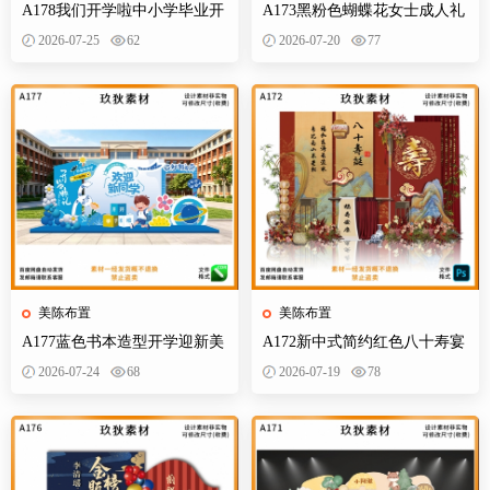
A178我们开学啦中小学毕业开
A173黑粉色蝴蝶花女士成人礼
学季拍照打卡美陈布置素材
生日典礼庆典网红装饰布置PS
2026-07-25
62
2026-07-20
77
设计素材
美陈布置
美陈布置
A177蓝色书本造型开学迎新美
A172新中式简约红色八十寿宴
陈KT板欢迎新同学开学典礼合
生日宴舞台迎宾区背景布置
2026-07-24
68
2026-07-19
78
影背景墙