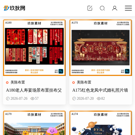
美陈布置
美陈布置
A180老人寿宴场景布置挂布父
A175红色龙凤中式婚礼照片墙
母生日装饰寿星60岁帆布条酒
婚庆迎宾区背景布置效果图KT
2026-07-26
57
2026-07-20
82
店PS素材
板PS素材