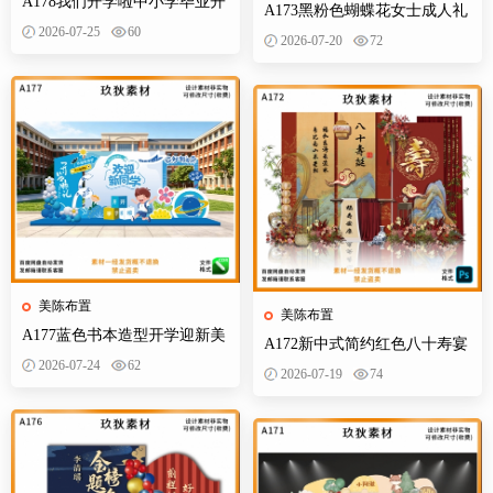
A178我们开学啦中小学毕业开
A173黑粉色蝴蝶花女士成人礼
学季拍照打卡美陈布置素材
2026-07-25
60
生日典礼庆典网红装饰布置PS
2026-07-20
72
设计素材
美陈布置
美陈布置
A177蓝色书本造型开学迎新美
A172新中式简约红色八十寿宴
陈KT板欢迎新同学开学典礼合
2026-07-24
62
生日宴舞台迎宾区背景布置
2026-07-19
74
影背景墙