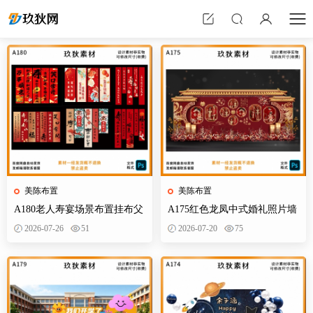
美陈布置
美陈布置
A180老人寿宴场景布置挂布父
A175红色龙凤中式婚礼照片墙
母生日装饰寿星60岁帆布条酒
婚庆迎宾区背景布置效果图KT
2026-07-26
51
2026-07-20
75
店PS素材
板PS素材