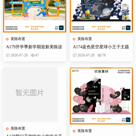
美陈布置
美陈布置
A179开学季新学期迎新美陈设
A174蓝色星空星球小王子主题
计素材校园活动布置KT板背景
宝宝宴百天十岁生日舞台设计
2026-07-26
47
2026-07-20
78
墙物料
素材源
美陈布置
美陈布置