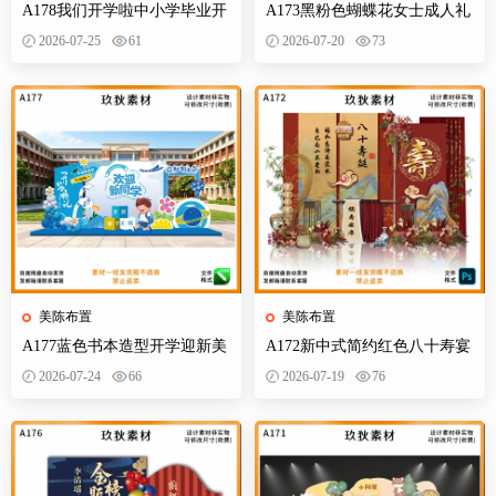
A178我们开学啦中小学毕业开
A173黑粉色蝴蝶花女士成人礼
学季拍照打卡美陈布置素材
生日典礼庆典网红装饰布置PS
2026-07-25
61
2026-07-20
73
设计素材
美陈布置
美陈布置
A177蓝色书本造型开学迎新美
A172新中式简约红色八十寿宴
陈KT板欢迎新同学开学典礼合
生日宴舞台迎宾区背景布置
2026-07-24
66
2026-07-19
76
影背景墙