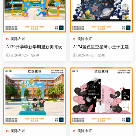
美陈布置
美陈布置
A179开学季新学期迎新美陈设
A174蓝色星空星球小王子主题
计素材校园活动布置KT板背景
宝宝宴百天十岁生日舞台设计
2026-07-26
50
2026-07-20
81
墙物料
素材源
美陈布置
美陈布置