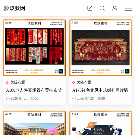
美陈布置
美陈布置
A180老人寿宴场景布置挂布父
A175红色龙凤中式婚礼照片墙
母生日装饰寿星60岁帆布条酒
婚庆迎宾区背景布置效果图KT
2026-07-26
56
2026-07-20
80
店PS素材
板PS素材