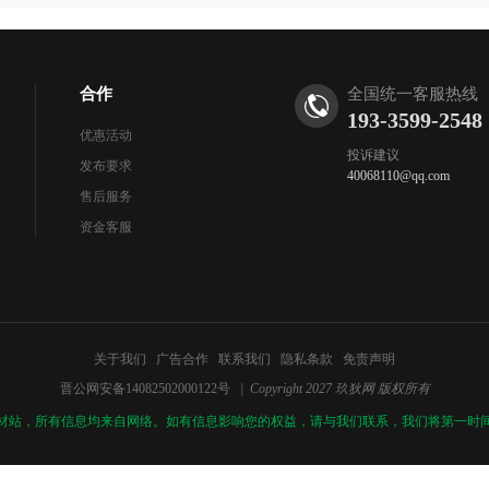
合作
全国统一客服热线
193-3599-2548
优惠活动
投诉建议
发布要求
40068110@qq.com
售后服务
资金客服
关于我们
广告合作
联系我们
隐私条款
免责声明
晋公网安备14082502000122号
| Copyright 2027 玖狄网 版权所有
材站，所有信息均来自网络。如有信息影响您的权益，请与我们联系，我们将第一时