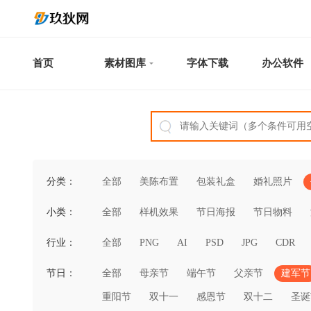
首页
素材图库
字体下载
办公软件
分类：
全部
美陈布置
包装礼盒
婚礼照片
小类：
全部
样机效果
节日海报
节日物料
行业：
全部
PNG
AI
PSD
JPG
CDR
节日：
全部
母亲节
端午节
父亲节
建军节
重阳节
双十一
感恩节
双十二
圣诞