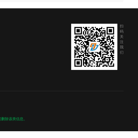
扫
码
关
注
我
们
间删除该类信息。