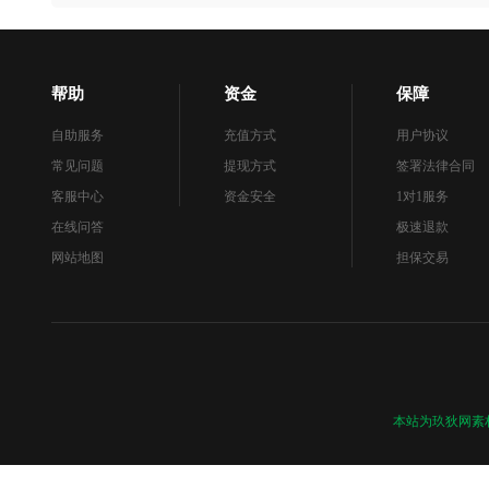
帮助
资金
保障
自助服务
充值方式
用户协议
常见问题
提现方式
签署法律合同
客服中心
资金安全
1对1服务
在线问答
极速退款
网站地图
担保交易
本站为玖狄网素