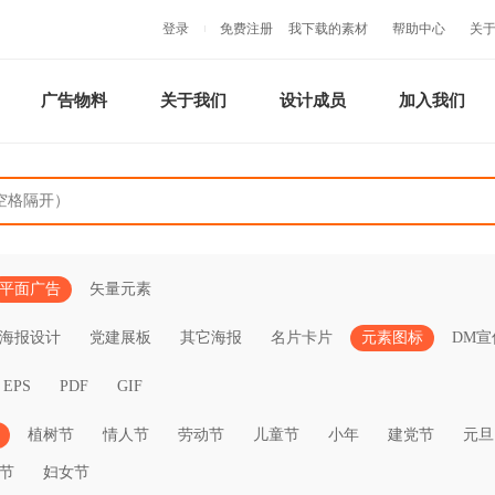
登录
免费注册
我下载的素材
帮助中心
关
广告物料
关于我们
设计成员
加入我们
平面广告
矢量元素
海报设计
党建展板
其它海报
名片卡片
元素图标
DM宣
EPS
PDF
GIF
植树节
情人节
劳动节
儿童节
小年
建党节
元旦
节
妇女节