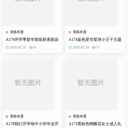
美陈布置
美陈布置
A179开学季新学期迎新美陈设
A174蓝色星空星球小王子主题
计素材校园活动布置KT板背景
宝宝宴百天十岁生日舞台设计
2026-07-26
41
2026-07-20
71
墙物料
素材源
美陈布置
美陈布置
A178我们开学啦中小学毕业开
A173黑粉色蝴蝶花女士成人礼