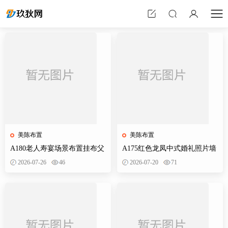
美陈布置
美陈布置
A180老人寿宴场景布置挂布父
A175红色龙凤中式婚礼照片墙
母生日装饰寿星60岁帆布条酒
婚庆迎宾区背景布置效果图KT
2026-07-26
46
2026-07-20
71
店PS素材
板PS素材