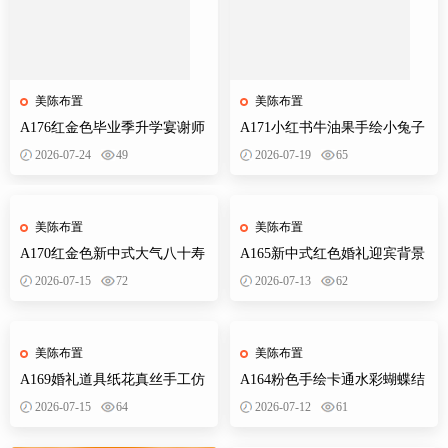
美陈布置
美陈布置
A176红金色毕业季升学宴谢师
A171小红书牛油果手绘小兔子
宴金榜题名开学派对背景布置
小熊狐狸宝宝宴插画森系派对
2026-07-24
49
2026-07-19
65
素材
素材设计
美陈布置
美陈布置
A170红金色新中式大气八十寿
A165新中式红色婚礼迎宾背景
宴背景设计素材老人生日布置
订婚宴设计素材效果图KT板制
2026-07-15
72
2026-07-13
62
迎宾舞台
作文件
美陈布置
美陈布置
A169婚礼道具纸花真丝手工仿
A164粉色手绘卡通水彩蝴蝶结
真花路引装饰立体婚礼效果图
婚订婚宴宝宝宴生日派对异形
2026-07-15
64
2026-07-12
61
PS素材
装饰素材