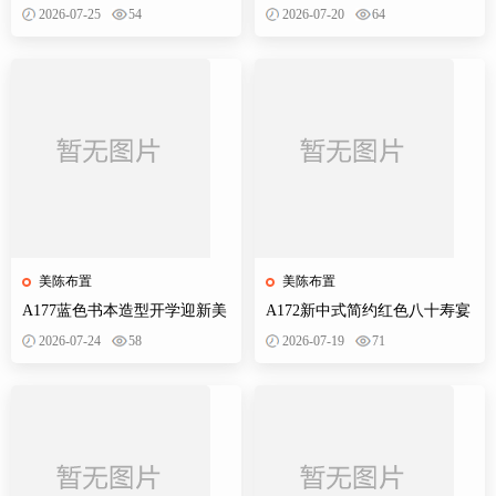
学季拍照打卡美陈布置素材
生日典礼庆典网红装饰布置PS
2026-07-25
54
2026-07-20
64
设计素材
美陈布置
美陈布置
A177蓝色书本造型开学迎新美
A172新中式简约红色八十寿宴
陈KT板欢迎新同学开学典礼合
生日宴舞台迎宾区背景布置
2026-07-24
58
2026-07-19
71
影背景墙