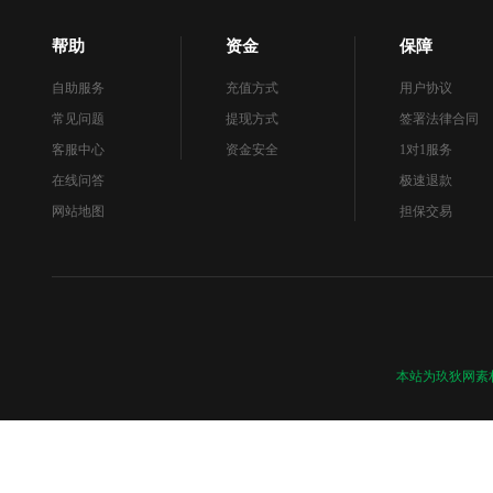
帮助
资金
保障
自助服务
充值方式
用户协议
常见问题
提现方式
签署法律合同
客服中心
资金安全
1对1服务
在线问答
极速退款
网站地图
担保交易
本站为玖狄网素