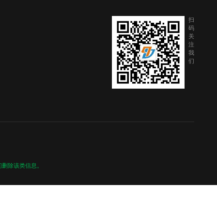
扫
码
关
注
我
们
间删除该类信息。