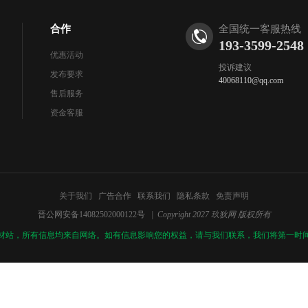
合作
全国统一客服热线
193-3599-2548
优惠活动
投诉建议
发布要求
40068110@qq.com
售后服务
资金客服
关于我们
广告合作
联系我们
隐私条款
免责声明
晋公网安备14082502000122号
| Copyright 2027 玖狄网 版权所有
材站，所有信息均来自网络。如有信息影响您的权益，请与我们联系，我们将第一时