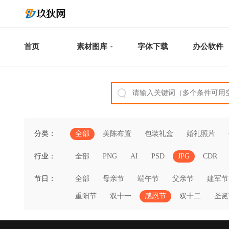
首页
素材图库
字体下载
办公软件
分类：
全部
美陈布置
包装礼盒
婚礼照片
行业：
全部
PNG
AI
PSD
JPG
CDR
节日：
全部
母亲节
端午节
父亲节
建军节
重阳节
双十一
感恩节
双十二
圣诞