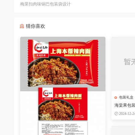
梅菜扣肉味锅巴包装袋设计
猜你喜欢
包装礼盒
海棠果包
2024-12-2