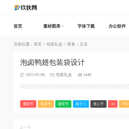
首页
素材图库
字体下载
办公软件
当前位置：
首页
>
包装礼盒
>
零食
> 正文
泡卤鸭翅包装袋设计
2025-01-08
包装礼盒
1448
重阳节
母亲节
建军节
双十二
情人节
AI
PSD
上一个