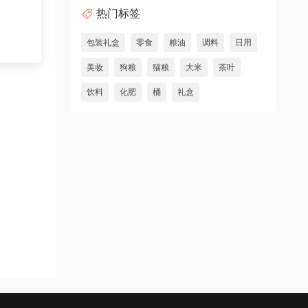
热门标签
包装礼盒
零食
粮油
调料
日用
美妆
狗粮
猫粮
大米
茶叶
饮料
化肥
桶
礼盒