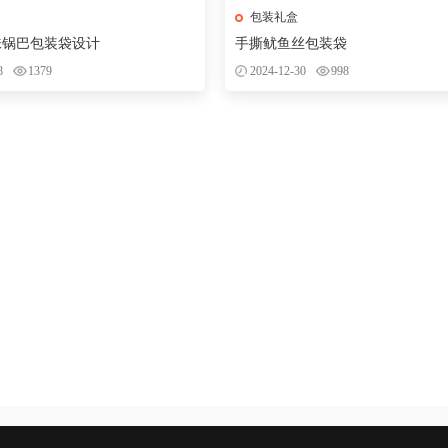
包装礼盒
味锅巴包装袋设计
手撕鱿鱼丝包装袋
8
1379
2024-12-30
998