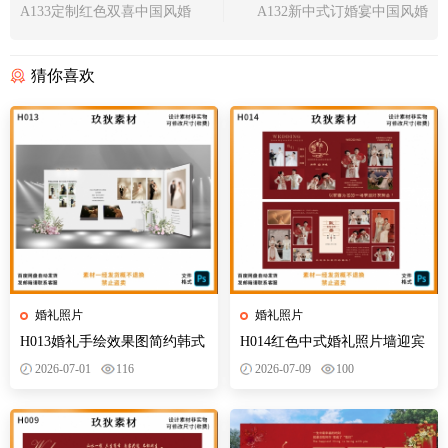
A133定制红色双喜中国风婚
A132新中式订婚宴中国风婚
礼电梯内侧结婚订婚装饰布
礼背景设计迎宾区签到背景
置素材
效果图
猜你喜欢
婚礼照片
婚礼照片
H013婚礼手绘效果图简约韩式
H014红色中式婚礼照片墙迎宾
照片墙设计素材psd分层
签到区合影区背景墙设计PSD
2026-07-01
116
2026-07-09
100
模版素材