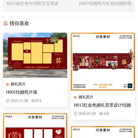
A052金红色中式蛇宝宝周岁
H007结婚照片红色结婚纱照
满月生日宴会派对背景布置
礼照片墙迎宾合影区背景墙
素材
设计PSD模版
猜你喜欢
婚礼照片
H001结婚照片墙
婚礼照片
2025-11-09
874
H015红金色婚礼背景设计结婚
订婚照片墙迎宾区签到区效果
2026-07-09
104
图PS素材