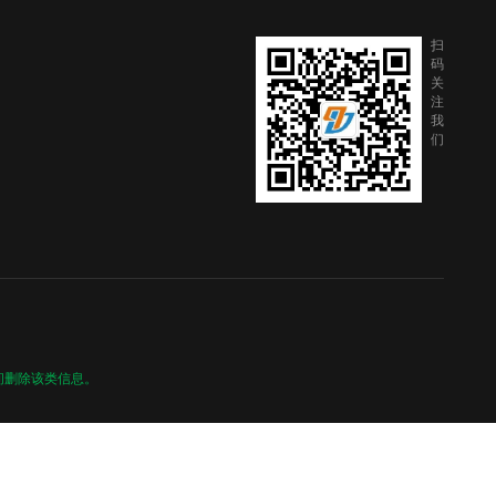
扫
码
关
注
我
们
间删除该类信息。