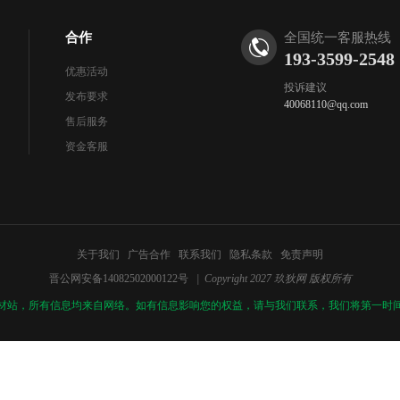
合作
全国统一客服热线
193-3599-2548
优惠活动
投诉建议
发布要求
40068110@qq.com
售后服务
资金客服
关于我们
广告合作
联系我们
隐私条款
免责声明
晋公网安备14082502000122号
| Copyright 2027 玖狄网 版权所有
材站，所有信息均来自网络。如有信息影响您的权益，请与我们联系，我们将第一时