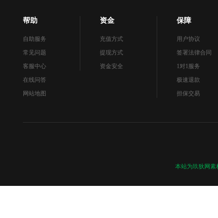
帮助
资金
保障
自助服务
充值方式
用户协议
常见问题
提现方式
签署法律合同
客服中心
资金安全
1对1服务
在线问答
极速退款
网站地图
担保交易
本站为玖狄网素