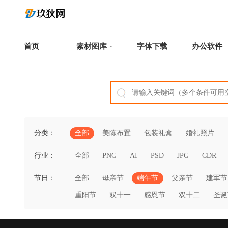
首页
素材图库
字体下载
办公软件
分类：
全部
美陈布置
包装礼盒
婚礼照片
行业：
全部
PNG
AI
PSD
JPG
CDR
节日：
全部
母亲节
端午节
父亲节
建军节
重阳节
双十一
感恩节
双十二
圣诞