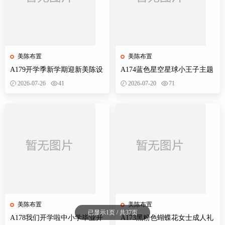
美陈布置
美陈布置
A179开学季新学期迎新美陈设
A174蓝色星空星球小王子主题
计素材校园活动布置KT板背景
宝宝宴百天十岁生日舞台设计
2026-07-26
41
2026-07-20
71
墙物料
素材源
美陈布置
美陈布置
已显示1页 / 共37页
A178我们开学啦中小学毕业开
A173黑粉色蝴蝶花女士成人礼