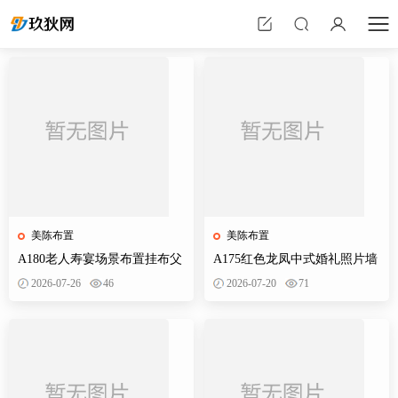
美陈布置
美陈布置
A180老人寿宴场景布置挂布父
A175红色龙凤中式婚礼照片墙
母生日装饰寿星60岁帆布条酒
婚庆迎宾区背景布置效果图KT
2026-07-26
46
2026-07-20
71
店PS素材
板PS素材