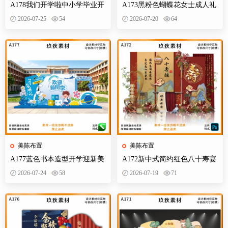
A178我们开学啦中小学毕业开
A173黑粉色蝴蝶花女士成人礼
学季拍照打卡美陈布置素材
生日典礼庆典网红装饰布置PS
2026-07-25
54
2026-07-20
64
设计素材
美陈布置
美陈布置
A177蓝色书本造型开学迎新美
A172新中式简约红色八十寿宴
陈KT板欢迎新同学开学典礼合
生日宴舞台迎宾区背景布置
2026-07-24
58
2026-07-19
71
影背景墙