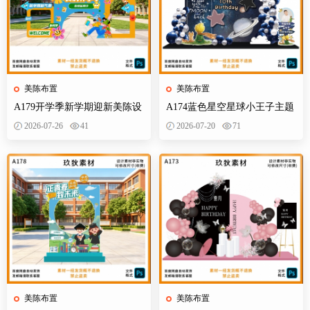
美陈布置
美陈布置
A179开学季新学期迎新美陈设
A174蓝色星空星球小王子主题
计素材校园活动布置KT板背景
宝宝宴百天十岁生日舞台设计
2026-07-26
41
2026-07-20
71
墙物料
素材源
美陈布置
美陈布置