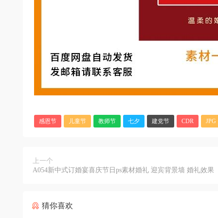
感恩节
儿童节
教师节
七夕
建党节
CDR
JPG
上一个
A054新中式订婚宴喜庆节日ps素材婚礼 迎宾背景墙 婚礼效果
图
猜你喜欢