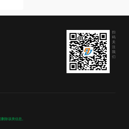
扫
码
关
注
我
们
间删除该类信息。