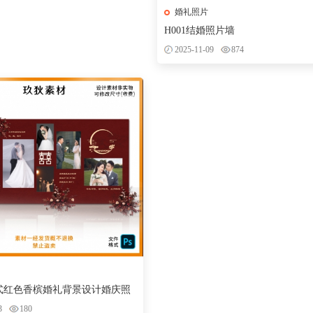
婚礼照片
H001结婚照片墙
2025-11-09
874
中式红色香槟婚礼背景设计婚庆照
效果喷绘PS素材
3
180