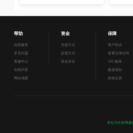
帮助
资金
保障
自助服务
充值方式
用户协议
常见问题
提现方式
签署法律合同
客服中心
资金安全
1对1服务
在线问答
极速退款
网站地图
担保交易
本站为玖狄网素