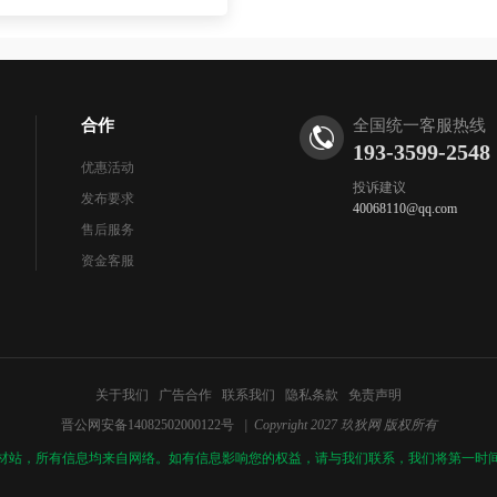
合作
全国统一客服热线
193-3599-2548
优惠活动
投诉建议
发布要求
40068110@qq.com
售后服务
资金客服
关于我们
广告合作
联系我们
隐私条款
免责声明
晋公网安备14082502000122号
| Copyright 2027 玖狄网 版权所有
材站，所有信息均来自网络。如有信息影响您的权益，请与我们联系，我们将第一时